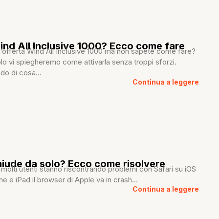
ind All Inclusive 1000? Ecco come fare
 l’offerta Wind All Inclusive 1000 ma non sapete come fare?
olo vi spiegheremo come attivarla senza troppi sforzi.
do di cosa...
Continua a leggere
chiude da solo? Ecco come risolvere
molti utenti stanno riscontrando problemi con Safari su iOS
e e iPad il browser di Apple va in crash...
Continua a leggere