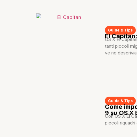
Guide & Tips
El Capitan:
OS X El Capitan
tanti piccoli mi
ve ne descrivia
Guide & Tips
Come impos
9 su OS X 
Con OS X El Cap
piccoli riquadri