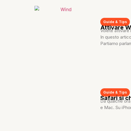
Guide & Tips
Attivare W
Volete attivare
In questo artic
Partiamo parlan
Guide & Tips
Safari si 
Da qualche ora 
e Mac. Su iPhon