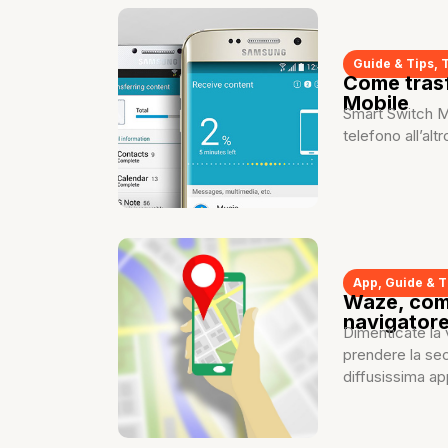
Guide & Tips
,
Come tras
Mobile
Smart Switch Mo
telefono all’alt
App
,
Guide & T
Waze, come
navigator
Dimenticate la 
prendere la sec
diffusissima app