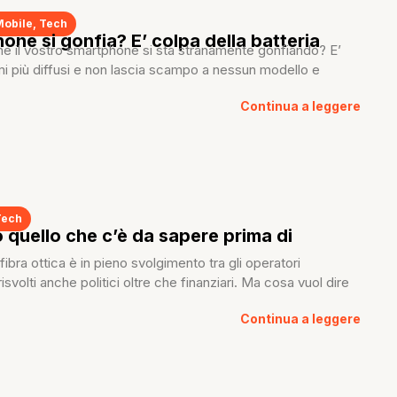
Mobile
,
Tech
one si gonfia? E’ colpa della batteria
he il vostro smartphone si sta stranamente gonfiando? E’
i più diffusi e non lascia scampo a nessun modello e
Continua a leggere
Tech
o quello che c’è da sapere prima di
fibra ottica è in pieno svolgimento tra gli operatori
risvolti anche politici oltre che finanziari. Ma cosa vuol dire
Continua a leggere