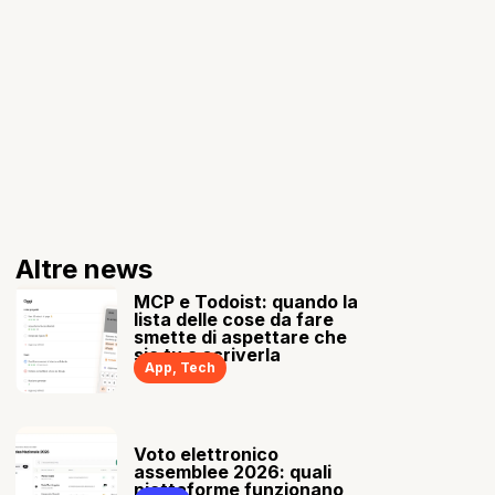
Altre news
MCP e Todoist: quando la
lista delle cose da fare
smette di aspettare che
sia tu a scriverla
App
,
Tech
Voto elettronico
assemblee 2026: quali
piattaforme funzionano