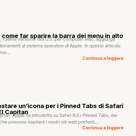
 come far sparire la barra dei menu in alto
, l’ultima versione dell’O.S. per computer Mac, aggiunge
glioramenti al sistema operativo di Apple. In questo articolo
mo...
Continua a leggere
tare un’icona per i Pinned Tabs di Safari
El Capitan
itan, Apple ha introdotto su Safari 9.0 i Pinned Tabs, dei
 che possono ospitare i nostri siti web preferiti....
Continua a leggere