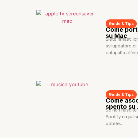
Guide & Tips
Come porta
su Mac
Siete rimasti i
sviluppatore di
catapulta all’in
Guide & Tips
Come asco
spento su
Se non riuscit
Spotify o quals
potete...