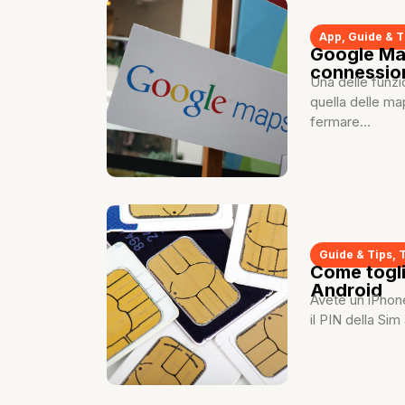
App
,
Guide & T
Google Map
connessio
Una delle funzi
quella delle ma
fermare...
Guide & Tips
,
Come togli
Android
Avete un iPhone
il PIN della Si