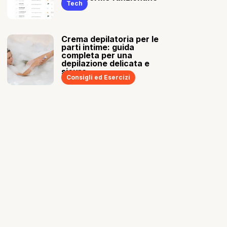
Tech
Crema depilatoria per le
parti intime: guida
completa per una
depilazione delicata e
sicura
Consigli ed Esercizi