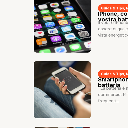
Guide & Tips
,
IPhone, co
vostra bat
Il vostro iPhon
essere di qualc
vista energetic
Guide & Tips
,
Smartphone
batteria
La batteria è n
commercio. Rima
frequenti...