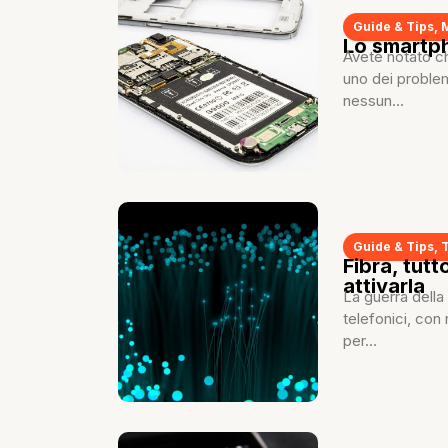
Guide & Tips
,
Lo smartph
Avete notato c
uno dei problem
nessun...
Guide & Tips
,
Fibra, tutt
attivarla
La guerra della 
telefonici, con 
per...