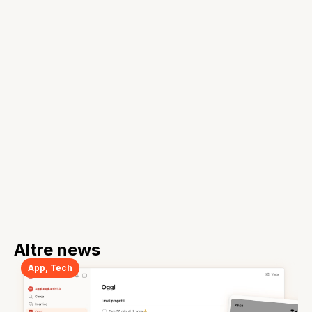
Altre news
App
,
Tech