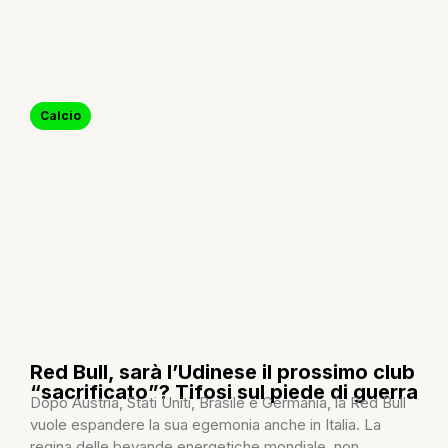
Calcio
Red Bull, sarà l’Udinese il prossimo club
“sacrificato”? Tifosi sul piede di guerra
Dopo Austria, Stati Uniti, Brasile e Germania, la Red Bull
vuole espandere la sua egemonia anche in Italia. La
regina delle bevande energetiche mondiale, non...