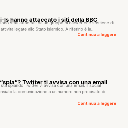
-Is hanno attaccato i siti della BBC
C sono stati attaccati da un gruppo di hacker che sostiene di
attività legate allo Stato islamico. A riferirlo è la...
Continua a leggere
 “spia”? Twitter ti avvisa con una email
 sta spiando Twitter vi avvisa con una email. Il social
inviato la comunicazione a un numero non precisato di
Continua a leggere