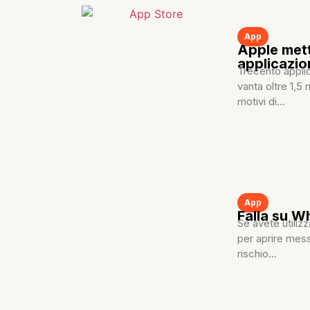
App
Apple mett
applicazion
Trecento applic
vanta oltre 1,5 
motivi di...
App
Falla su W
Se avete utili
per aprire mess
rischio...