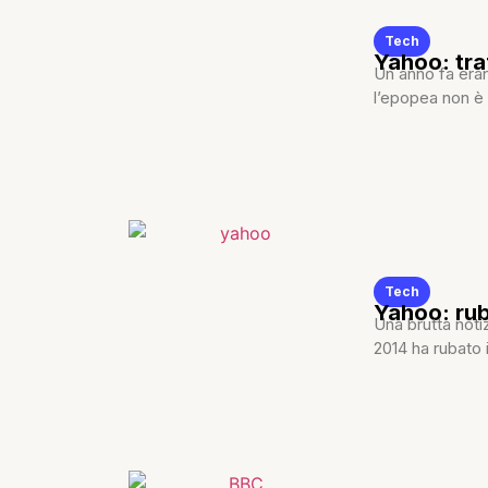
Tech
Yahoo: traf
Un anno fa erano
l’epopea non è f
Tech
Yahoo: rub
Una brutta notiz
2014 ha rubato 