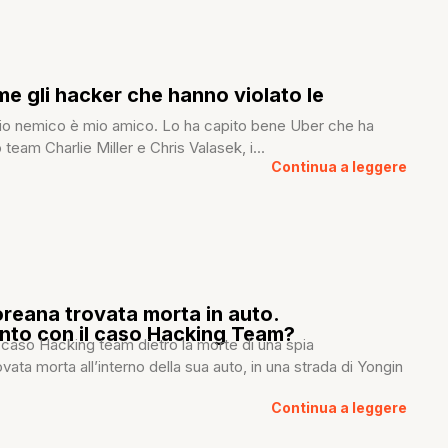
e gli hacker che hanno violato le
mio nemico è mio amico. Lo ha capito bene Uber che ha
team Charlie Miller e Chris Valasek, i...
Continua a leggere
reana trovata morta in auto.
nto con il caso Hacking Team?
 caso Hacking team dietro la morte di una spia
vata morta all’interno della sua auto, in una strada di Yongin
Continua a leggere