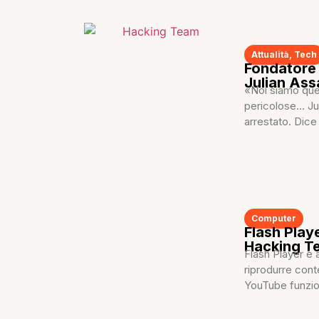
Attualità
,
Tech
Fondatore 
Julian Ass
«Noi siamo que
pericolose… Jul
arrestato. Dice 
Computer
Flash Playe
Hacking T
Flash Player è 
riprodurre cont
YouTube funzio