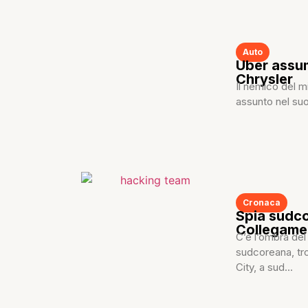
Auto
Uber assum
Chrysler
Il nemico del 
assunto nel suo 
Cronaca
Spia sudco
Collegame
C’è l’ombra del
sudcoreana, tro
City, a sud...