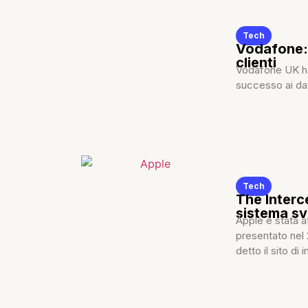
Tech
Vodafone: 
clienti
Vodafone UK ha
successo ai dati
Tech
The Interc
sistema sv
Apple è stata a
presentato nel 
detto il sito di