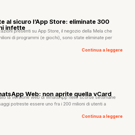
e al sicuro l’App Store: eliminate 300
i infette
azioni presenti su App Store, il negozio della Mela che
milioni di programmi (e giochi), sono state eliminate per
Continua a leggere
hatsApp Web: non aprite quella vCard
zzato la versione web di WhatsApp nelle scorse settimane
aggi potreste essere uno fra i 200 milioni di utenti a
Continua a leggere