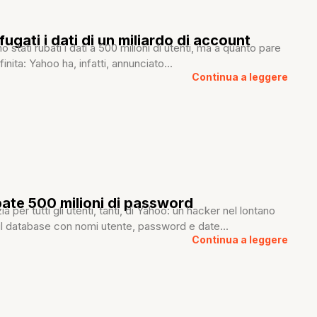
ugati i dati di un miliardo di account
 stati rubati i dati a 500 milioni di utenti, ma a quanto pare
inita: Yahoo ha, infatti, annunciato...
Continua a leggere
ate 500 milioni di password
ia per tutti gli utenti, tanti, di Yahoo: un hacker nel lontano
il database con nomi utente, password e date...
Continua a leggere