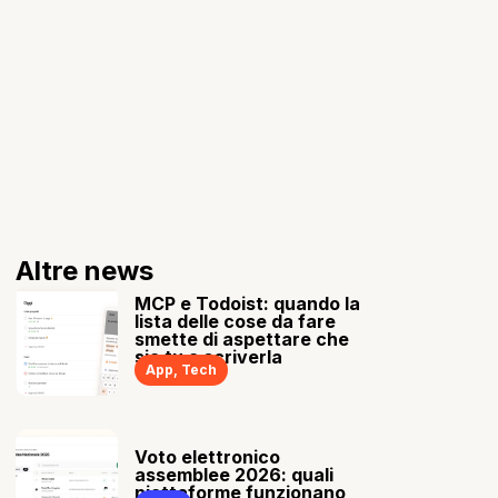
Altre news
MCP e Todoist: quando la
lista delle cose da fare
smette di aspettare che
sia tu a scriverla
App
,
Tech
Voto elettronico
assemblee 2026: quali
piattaforme funzionano