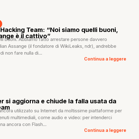
Hacking Team: “Noi siamo quelli buoni,
ange è il cattivo”
lli buoni. Abbiamo fatto arrestare persone davvero
ian Assange (il fondatore di WikiLeaks, ndr), andrebbe
di non fare nulla di...
Continua a leggere
r si aggiorna e chiude la falla usata da
eam
ancora utilizzato su Internet da moltissime piattaforme per
enuti multimediali, come audio e video: per intenderci
na ancora con Flash...
Continua a leggere