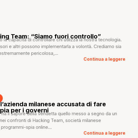
ng Team: “Siamo fuori controllo”
la capacità di controllare chi utilizza la nostra tecnologia.
orsori e altri possono implementarla a volontà. Crediamo sia
 estremamente pericolosa,...
Continua a leggere
l’azienda milanese accusata di fare
pia per i governi
 ha il sapore della vendetta quello messo a segno da un
nei confronti di Hacking Team, società milanese
n programmi-spia online...
Continua a leggere