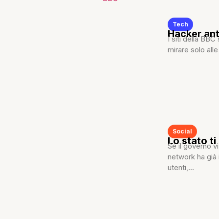
Tech
Hacker anti
I siti della BB
mirare solo alle 
Social
Lo stato ti
Se il governo vi
network ha già 
utenti,...