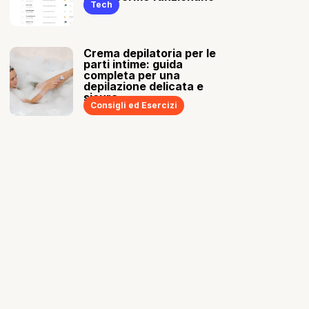
Tech
Crema depilatoria per le
parti intime: guida
completa per una
depilazione delicata e
sicura
Consigli ed Esercizi