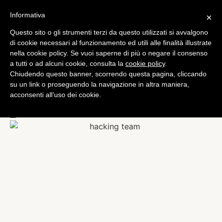
Informativa
×
Questo sito o gli strumenti terzi da questo utilizzati si avvalgono
Cronaca
di cookie necessari al funzionamento ed utili alle finalità illustrate
Spia sudcoreana trovata
nella cookie policy. Se vuoi saperne di più o negare il consenso
a tutti o ad alcuni cookie, consulta la
cookie policy
.
morta in auto.
Chiudendo questo banner, scorrendo questa pagina, cliccando
Collegamento con il caso
su un link o proseguendo la navigazione in altra maniera,
acconsenti all’uso dei cookie.
Hacking Team?
di
Redazione