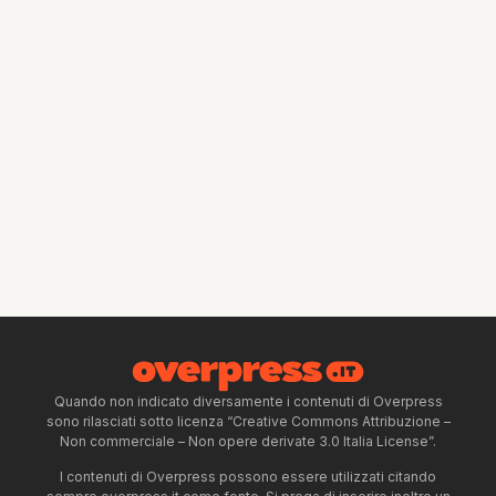
Quando non indicato diversamente i contenuti di Overpress
sono rilasciati sotto licenza “Creative Commons Attribuzione –
Non commerciale – Non opere derivate 3.0 Italia License”.
I contenuti di Overpress possono essere utilizzati citando