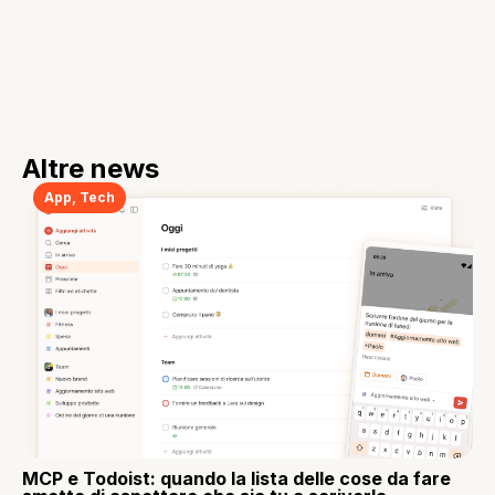
Altre news
App
,
Tech
MCP e Todoist: quando la lista delle cose da fare