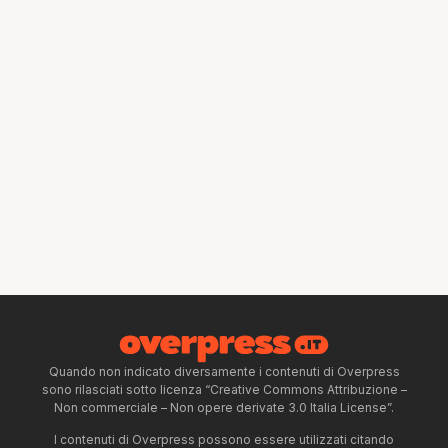
Quando non indicato diversamente i contenuti di Overpress
sono rilasciati sotto licenza “Creative Commons Attribuzione –
Non commerciale – Non opere derivate 3.0 Italia License”.
I contenuti di Overpress possono essere utilizzati citando