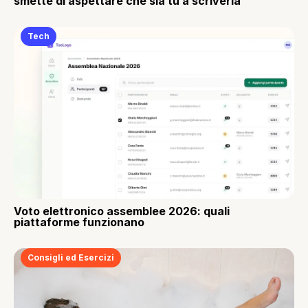
smette di aspettare che sia tu a scriverla
Tech
Voto elettronico assemblee 2026: quali
piattaforme funzionano
Consigli ed Esercizi