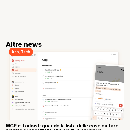
Altre news
App
,
Tech
MCP e Todoist: quando la lista delle cose da fare