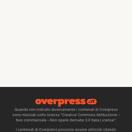
Quando non indicato diversamente i contenuti di Overpress
sono rilasciati sotto licenza “Creative Commons Attribuzione –
Non commerciale – Non opere derivate 3.0 Italia License”.
I contenuti di Overpress possono essere utilizzati citando