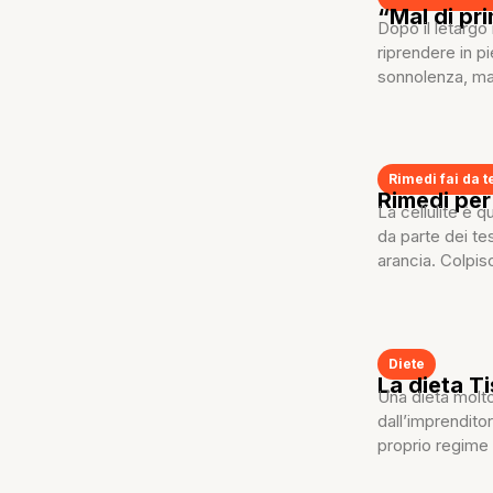
“Mal di pri
Dopo il letargo 
riprendere in p
sonnolenza, mal
Rimedi fai da t
Rimedi per 
La cellulite è q
da parte dei tes
arancia. Colpisc
Diete
La dieta T
Una dieta molto
dall’imprendito
proprio regime 