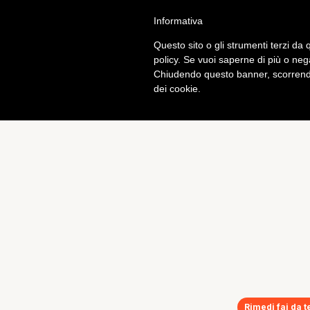
Informativa
Calcio
Tech
Questo sito o gli strumenti terzi da q
policy. Se vuoi saperne di più o neg
Chiudendo questo banner, scorrendo
dei cookie.
Rimedi fai da t