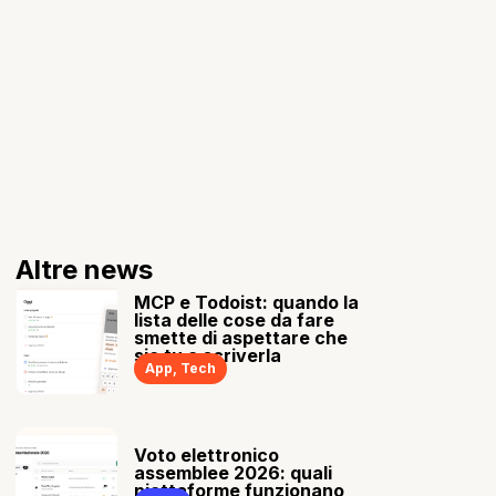
Altre news
MCP e Todoist: quando la
lista delle cose da fare
smette di aspettare che
sia tu a scriverla
App
,
Tech
Voto elettronico
assemblee 2026: quali
piattaforme funzionano