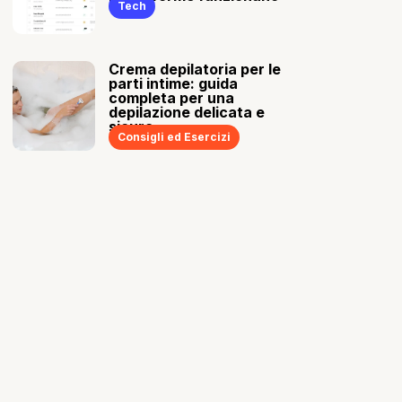
Tech
Crema depilatoria per le
parti intime: guida
completa per una
depilazione delicata e
sicura
Consigli ed Esercizi