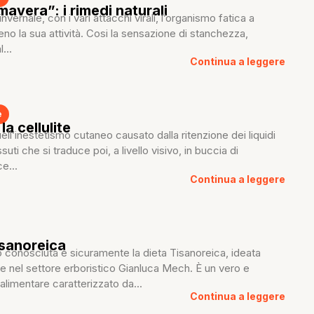
mavera”: i rimedi naturali
invernale, con i vari attacchi virali, l’organismo fatica a
ieno la sua attività. Cosi la sensazione di stanchezza,
...
Continua a leggere
e
la cellulite
uell’inestetismo cutaneo causato dalla ritenzione dei liquidi
suti che si traduce poi, a livello visivo, in buccia di
e...
Continua a leggere
isanoreica
 conosciuta è sicuramente la dieta Tisanoreica, ideata
re nel settore erboristico Gianluca Mech. È un vero e
alimentare caratterizzato da...
Continua a leggere