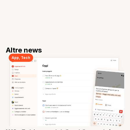
Altre news
App
,
Tech