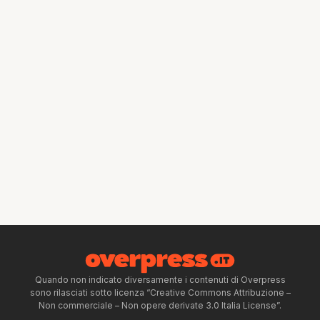
Quando non indicato diversamente i contenuti di Overpress
sono rilasciati sotto licenza “Creative Commons Attribuzione –
Non commerciale – Non opere derivate 3.0 Italia License”.