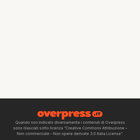
Quando non indicato diversamente i contenuti di Overpress
sono rilasciati sotto licenza “Creative Commons Attribuzione –
Non commerciale – Non opere derivate 3.0 Italia License”.