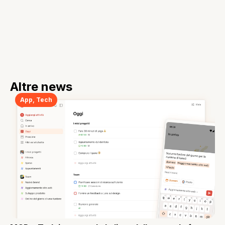
Altre news
App
,
Tech