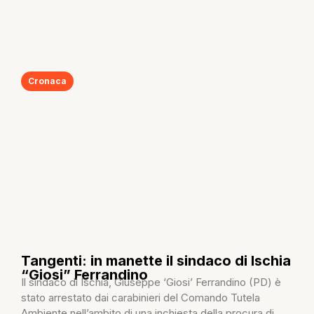
Cronaca
Tangenti: in manette il sindaco di Ischia
“Giosi” Ferrandino
Il sindaco di Ischia, Giuseppe ‘Giosi’ Ferrandino (PD) è
stato arrestato dai carabinieri del Comando Tutela
Ambiente nell’ambito di una inchiesta della procura di