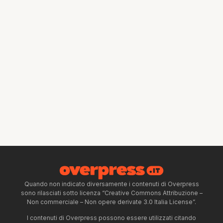
Quando non indicato diversamente i contenuti di Overpress
sono rilasciati sotto licenza “Creative Commons Attribuzione –
Non commerciale – Non opere derivate 3.0 Italia License”.
I contenuti di Overpress possono essere utilizzati citando