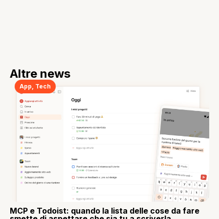
Altre news
App
,
Tech
MCP e Todoist: quando la lista delle cose da fare
smette di aspettare che sia tu a scriverla