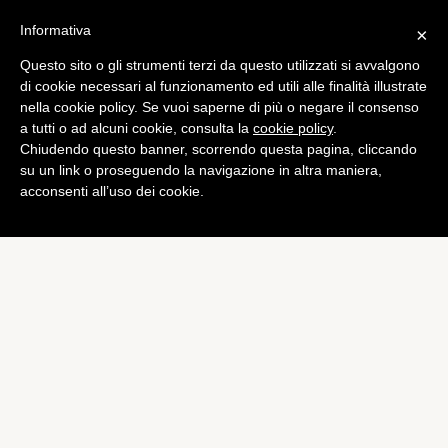
Informativa
×
Questo sito o gli strumenti terzi da questo utilizzati si avvalgono
Consigli ed Esercizi
di cookie necessari al funzionamento ed utili alle finalità illustrate
Suspension ride: il gusto di
nella cookie policy. Se vuoi saperne di più o negare il consenso
a tutti o ad alcuni cookie, consulta la
cookie policy
.
allenarsi stando appesi
Chiudendo questo banner, scorrendo questa pagina, cliccando
di
Alessandro Moretti
su un link o proseguendo la navigazione in altra maniera,
acconsenti all’uso dei cookie.