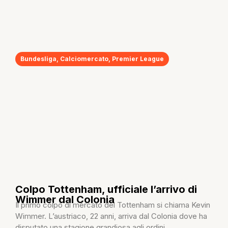
Bundesliga
,
Calciomercato
,
Premier League
Colpo Tottenham, ufficiale l’arrivo di
Wimmer dal Colonia
Il primo colpo di mercato del Tottenham si chiama Kevin
Wimmer. L’austriaco, 22 anni, arriva dal Colonia dove ha
disputato una stagione grandiosa agli ordini...