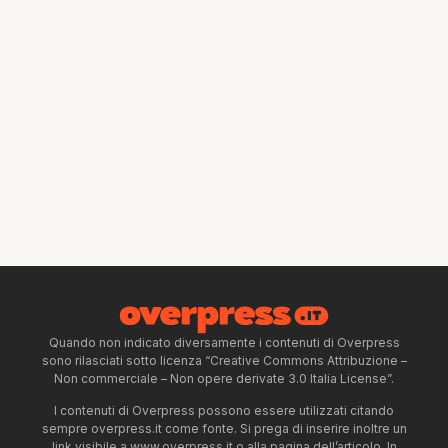
Quando non indicato diversamente i contenuti di Overpress
sono rilasciati sotto licenza “Creative Commons Attribuzione –
Non commerciale – Non opere derivate 3.0 Italia License”.
I contenuti di Overpress possono essere utilizzati citando
sempre overpress.it come fonte. Si prega di inserire inoltre un
link visibile a www.overpress.it o alla pagina dell’articolo. In