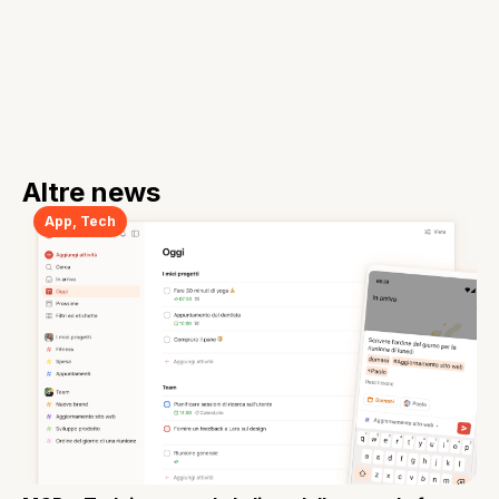
Altre news
App
,
Tech