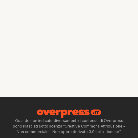
Quando non indicato diversamente i contenuti di Overpress
sono rilasciati sotto licenza “Creative Commons Attribuzione –
Non commerciale – Non opere derivate 3.0 Italia License”.