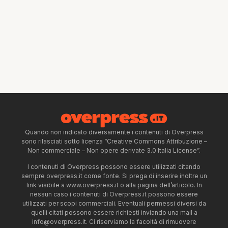
Quando non indicato diversamente i contenuti di Overpress
sono rilasciati sotto licenza “Creative Commons Attribuzione –
Non commerciale – Non opere derivate 3.0 Italia License”.
I contenuti di Overpress possono essere utilizzati citando
sempre overpress.it come fonte. Si prega di inserire inoltre un
link visibile a www.overpress.it o alla pagina dell’articolo. In
nessun caso i contenuti di Overpress.it possono essere
utilizzati per scopi commerciali. Eventuali permessi diversi da
quelli citati possono essere richiesti inviando una mail a
info@overpress.it
. Ci riserviamo la facoltà di rimuovere