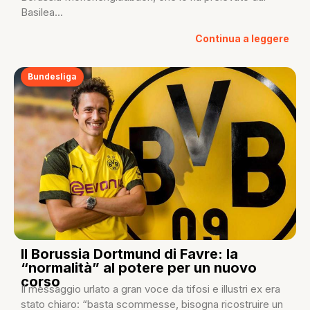
Basilea...
Continua a leggere
Bundesliga
Il Borussia Dortmund di Favre: la
“normalità” al potere per un nuovo
corso
Il messaggio urlato a gran voce da tifosi e illustri ex era
stato chiaro: “basta scommesse, bisogna ricostruire un