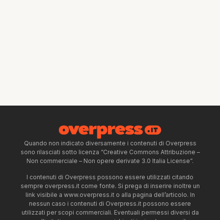
Quando non indicato diversamente i contenuti di Overpress
sono rilasciati sotto licenza “Creative Commons Attribuzione –
Non commerciale – Non opere derivate 3.0 Italia License”.
I contenuti di Overpress possono essere utilizzati citando
sempre overpress.it come fonte. Si prega di inserire inoltre un
link visibile a www.overpress.it o alla pagina dell’articolo. In
nessun caso i contenuti di Overpress.it possono essere
utilizzati per scopi commerciali. Eventuali permessi diversi da