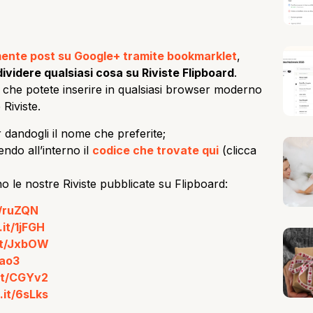
ente post su Google+ tramite bookmarklet
,
videre qualsiasi cosa su Riviste Flipboard
.
che potete inserire in qualsiasi browser moderno
Riviste.
 dandogli il nome che preferite;
endo all’interno il
codice che trovate qui
(clicca
o le nostre Riviste pubblicate su Flipboard:
it/ruZQN
p.it/1jFGH
.it/JxbOW
Xao3
.it/CGYv2
p.it/6sLks