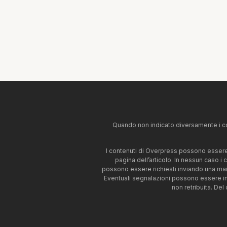
Quando non indicato diversamente i co
I contenuti di Overpress possono essere u
pagina dell’articolo. In nessun caso i
possono essere richiesti inviando una mai
Eventuali segnalazioni possono essere i
non retribuita. Del