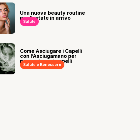
Una nuova beauty routine
per l’estate in arrivo
Salute
Come Asciugare i Capelli
con l’Asciugamano per
non rovinare i capelli
Salute e Benessere