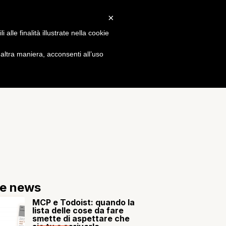
×
Gossip
alle finalità illustrate nella cookie
ltra maniera, acconsenti all’uso
re news
MCP e Todoist: quando la
lista delle cose da fare
smette di aspettare che