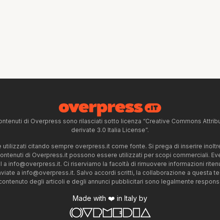
ntenuti di Overpress sono rilasciati sotto licenza “Creative Commons Attr
derivate 3.0 Italia License”.
tilizzati citando sempre overpress.it come fonte. Si prega di inserire inoltre 
 contenuti di Overpress.it possono essere utilizzati per scopi commerciali. Even
l a
info@overpress.it
. Ci riserviamo la facoltà di rimuovere informazioni rit
nviate a
info@overpress.it
. Salvo accordi scritti, la collaborazione a questa t
 contenuto degli articoli e degli annunci pubblicitari sono legalmente responsabi
Made with ❤️ in Italy by