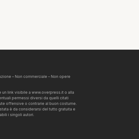
ibuzione – Non commerciale – Non opere
un link visibile a www.overpress.it o alla
tuali permessi diversi da quelli citati
enute offensive o contrarie al buon costume.
estata è da considerarsi del tutto gratuita e
li i singoli autori.