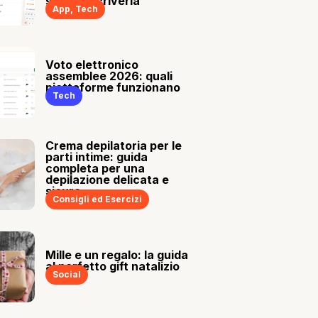
sia tu a scriverla
App
,
Tech
Voto elettronico
assemblee 2026: quali
piattaforme funzionano
Tech
Crema depilatoria per le
parti intime: guida
completa per una
depilazione delicata e
sicura
Consigli ed Esercizi
Mille e un regalo: la guida
al perfetto gift natalizio
Social