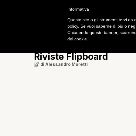
Informativa
Calcio
Tech
Questo sito o gli strumenti terzi da q
policy. Se vuoi saperne di più o neg
Chiudendo questo banner, scorrendo
Guide & Tips
dei cookie.
Come aggiungere rapid
Riviste Flipboard
di
Alessandro Moretti