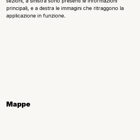
Giochi Xbox Live
Questa applicazione ti permette di accedere allo store
della Xbox, di vedere le attività recenti di gioco,
visualizzare gli amici. Per utilizzare questa
applicazione si deve essere registrati all’Xbox LIVE.