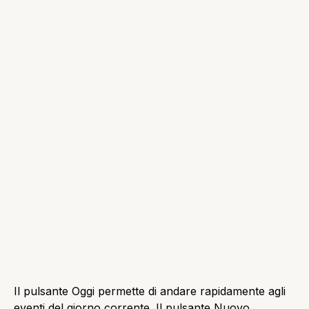
L’applicazione video accede direttamente allo store di
Microsoft. La grafica riprende molto lo stile Metro,
presente in questo sistema operativo. In ogni casella
è presente un film di tendenza, ma naturalmente è
possibile cercarne di altri presenti nel Marketplace.