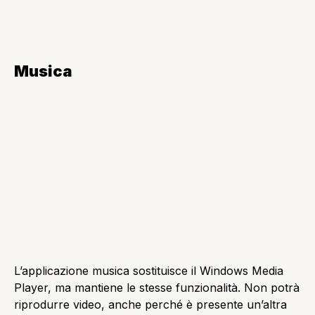
L’app in questione ti permette di accedere alle notizie
più importanti in modo semplice e veloce. Una volta
aperta avremo la schermata principale con la relativa
foto, scorrendo con la rotella del mouse verso il
basso, si accede alle altre notizie divise per sezioni,
per esempio Mondo, Tecnologia, ed altre.