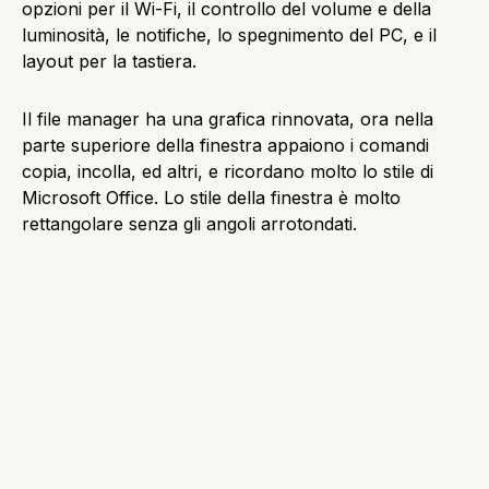
opzioni per il Wi-Fi, il controllo del volume e della
luminosità, le notifiche, lo spegnimento del PC, e il
layout per la tastiera.
Il file manager ha una grafica rinnovata, ora nella
parte superiore della finestra appaiono i comandi
copia, incolla, ed altri, e ricordano molto lo stile di
Microsoft Office. Lo stile della finestra è molto
rettangolare senza gli angoli arrotondati.
Mail
La applicazione mail funziona in full-screen (come
tutte le app di Windows 8 presenti nel menu Start), e
ha uno stile molto semplice e lineare, con le
informazioni principali sono sempre in primo piano.
Messaggi