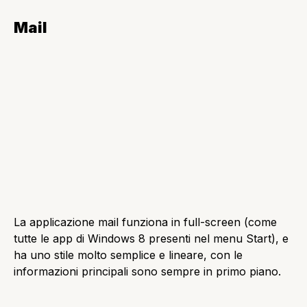
L’applicazione messaggi ha uno stile simile a quello di
Mail, e con il compito di sostituire Windows live
messenger.
Calendario
L’applicazione calendario è molto semplice e lineare,
ma con un difetto, la colorazione è troppo accesa,
tendente al bianco. Può stancare molto la vista con il
passare dei giorni.
Premendo il tasto destro del mouse, apparirà una
barra delle opzioni con la solita grafica in pieno stile
Windows 8. In basso a sinistra ci sono tre pulsanti, e
grazie a quelli si può cambiare la visualizzazione in
giorni, settimane, e mesi.