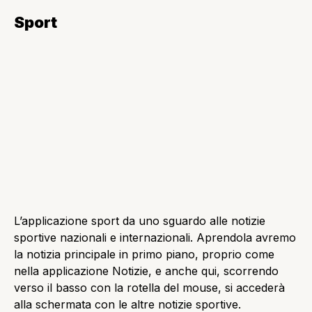
Windows 8 si dimostra un sistema operativo buono,
forse un po’ troppo complicato ma
complessivamente migliore dell’ormai preistorici
Windows 7/Vista. Bisognerà aspettare qualche giorno
prima di abituarsi completamente alla nuova
interfaccia e alle nuove app.
Se volete ripercorrere le novità descritte in questo
articolo, date uno sguardo al filmato che trovate qui
sotto.
Condividi
Altre news
App
,
Tech