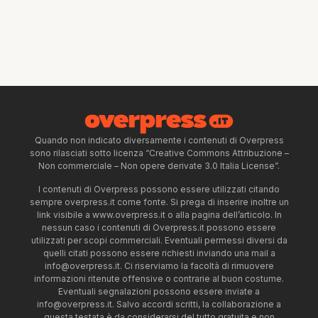
Quando non indicato diversamente i contenuti di Overpress
sono rilasciati sotto licenza “Creative Commons Attribuzione –
Non commerciale – Non opere derivate 3.0 Italia License”.
I contenuti di Overpress possono essere utilizzati citando
sempre overpress.it come fonte. Si prega di inserire inoltre un
link visibile a www.overpress.it o alla pagina dell’articolo. In
nessun caso i contenuti di Overpress.it possono essere
utilizzati per scopi commerciali. Eventuali permessi diversi da
quelli citati possono essere richiesti inviando una mail a
info@overpress.it
. Ci riserviamo la facoltà di rimuovere
informazioni ritenute offensive o contrarie al buon costume.
Eventuali segnalazioni possono essere inviate a
info@overpress.it
. Salvo accordi scritti, la collaborazione a
questa testata è da considerarsi del tutto gratuita e non