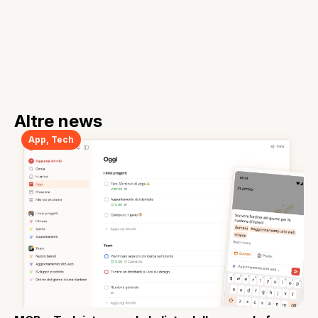
Altre news
App
,
Tech