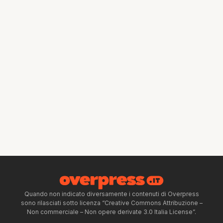
Quando non indicato diversamente i contenuti di Overpress
sono rilasciati sotto licenza “Creative Commons Attribuzione –
Non commerciale – Non opere derivate 3.0 Italia License”.