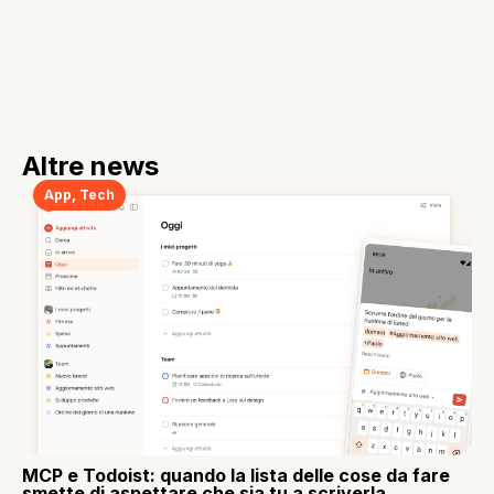
Altre news
App
,
Tech
MCP e Todoist: quando la lista delle cose da fare
smette di aspettare che sia tu a scriverla