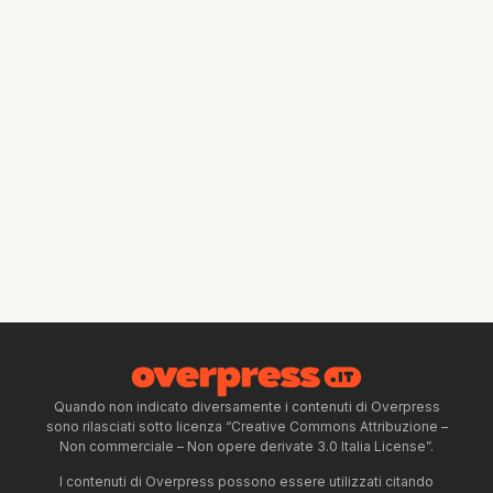
Quando non indicato diversamente i contenuti di Overpress
sono rilasciati sotto licenza “Creative Commons Attribuzione –
Non commerciale – Non opere derivate 3.0 Italia License”.
I contenuti di Overpress possono essere utilizzati citando