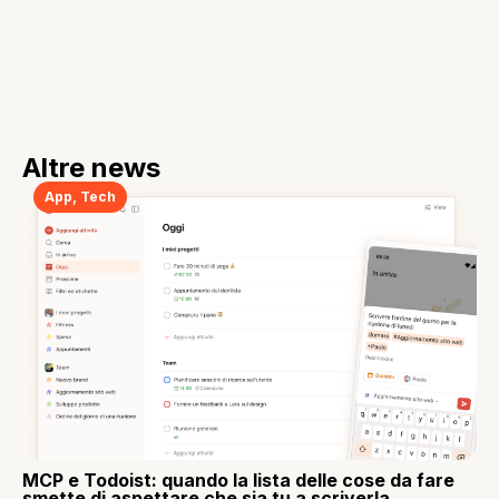
Altre news
App
,
Tech
MCP e Todoist: quando la lista delle cose da fare
smette di aspettare che sia tu a scriverla