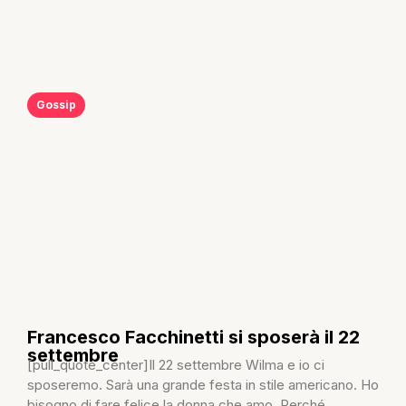
Gossip
Francesco Facchinetti si sposerà il 22
settembre
[pull_quote_center]Il 22 settembre Wilma e io ci
sposeremo. Sarà una grande festa in stile americano. Ho
bisogno di fare felice la donna che amo. Perché...