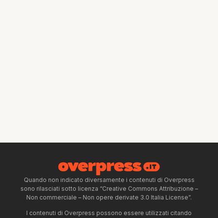
Quando non indicato diversamente i contenuti di Overpress
sono rilasciati sotto licenza “Creative Commons Attribuzione –
Non commerciale – Non opere derivate 3.0 Italia License”.
I contenuti di Overpress possono essere utilizzati citando