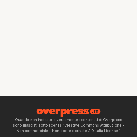
Quando non indicato diversamente i contenuti di Overpress
sono rilasciati sotto licenza “Creative Commons Attribuzione –
Non commerciale – Non opere derivate 3.0 Italia License”.