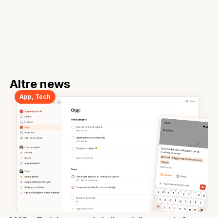
Altre news
App
,
Tech