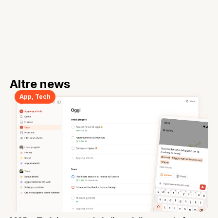
Altre news
App
,
Tech