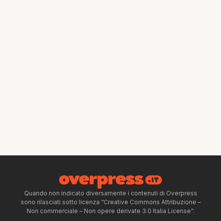
Quando non indicato diversamente i contenuti di Overpress
sono rilasciati sotto licenza “Creative Commons Attribuzione –
Non commerciale – Non opere derivate 3.0 Italia License”.