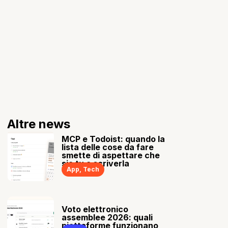
Altre news
MCP e Todoist: quando la
lista delle cose da fare
smette di aspettare che
sia tu a scriverla
App
,
Tech
Voto elettronico
assemblee 2026: quali
piattaforme funzionano