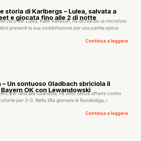
le storia di Karlbergs – Lulea, salvata a
eet e giocata fino alle 2 di notte
il tecnico del Lulea, Kalle Karlsson, ha dichiarato ai microfoni
listi presenti la sua soddisfazione per una partita epica:
Continua a leggere
 – Un sontuoso Gladbach sbriciola il
 Bayern OK con Lewandowski
ern, per dirla alla Guardiola, ha vinto senza affanni contro
ncoforte per 3-0. Nella 28a giornata di Bundesliga, i
Continua a leggere