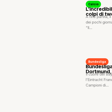
Calcio
L’incredibi
colpi di tw
A fine partita, 
dei pochi giorna
“Il...
Bundesliga
Bundesliga
Dortmund,
Il cuore del Bay
l’Eintracht Fra
Campioni di...