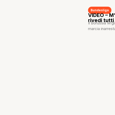
Bundesliga
VIDEO – M’
rivedi tutti
Il Borussia M’g
marcia inarrest