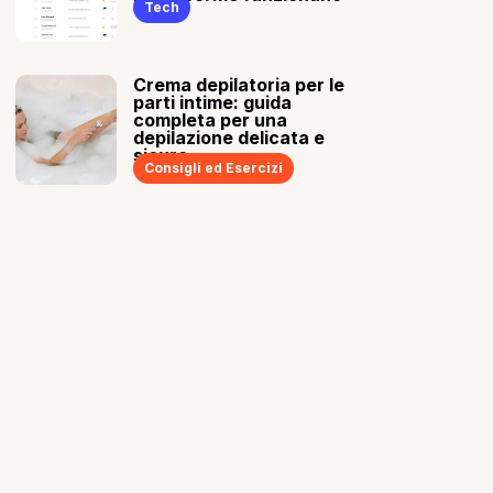
Tech
Crema depilatoria per le
parti intime: guida
completa per una
depilazione delicata e
sicura
Consigli ed Esercizi