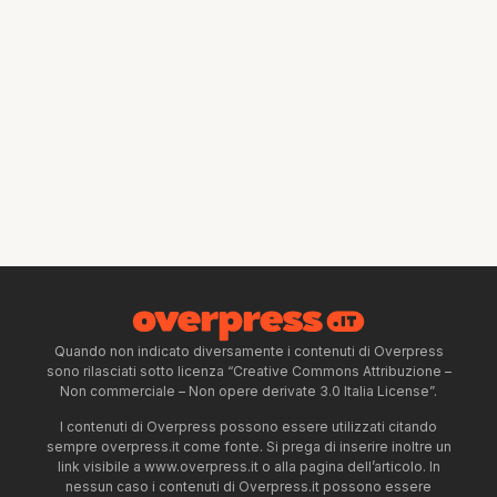
Quando non indicato diversamente i contenuti di Overpress
sono rilasciati sotto licenza “Creative Commons Attribuzione –
Non commerciale – Non opere derivate 3.0 Italia License”.
I contenuti di Overpress possono essere utilizzati citando
sempre overpress.it come fonte. Si prega di inserire inoltre un
link visibile a www.overpress.it o alla pagina dell’articolo. In
nessun caso i contenuti di Overpress.it possono essere