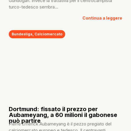
Gundogan. Invece la trattativa per il centrocampista
turco-tedesco sembra...
Continua a leggere
Bundesliga
,
Calciomercato
Dortmund: fissato il prezzo per
Aubameyang, a 60 milioni il gabonese
può partire
Pierre Emerick Aubameyang è il pezzo pregiato del
calciomercato europeo e tedesco. Il centravanti