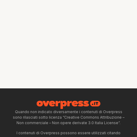
Quando non indicato diversamente i contenuti di Overpress
sono rilasciati sotto licenza “Creative Commons Attribuzione –
Non commerciale – Non opere derivate 3.0 Italia License”.
I contenuti di Overpress possono essere utilizzati citando