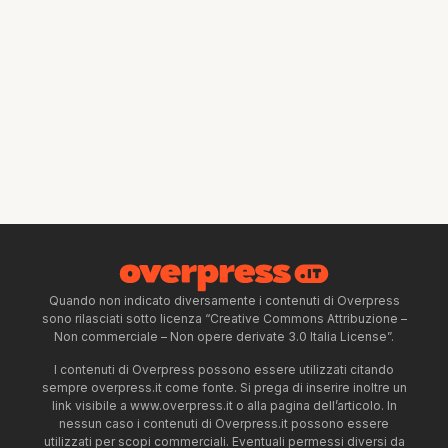
Quando non indicato diversamente i contenuti di Overpress
sono rilasciati sotto licenza “Creative Commons Attribuzione –
Non commerciale – Non opere derivate 3.0 Italia License”.
I contenuti di Overpress possono essere utilizzati citando
sempre overpress.it come fonte. Si prega di inserire inoltre un
link visibile a www.overpress.it o alla pagina dell’articolo. In
nessun caso i contenuti di Overpress.it possono essere
utilizzati per scopi commerciali. Eventuali permessi diversi da