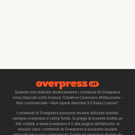
Quando non indicato diversamente i contenuti di Overpress
sono rilasciati sotto licenza “Creative Commons Attribuzione –
Non commerciale – Non opere derivate 3.0 Italia License”.
I contenuti di Overpress possono essere utilizzati citando
sempre overpress.it come fonte. Si prega di inserire inoltre un
link visibile a www.overpress.it o alla pagina dell’articolo. In
nessun caso i contenuti di Overpress.it possono essere
utilizzati per scopi commerciali. Eventuali permessi diversi da