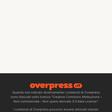
Quando non indicato diversamente i contenuti di Overpress
sono rilasciati sotto licenza “Creative Commons Attribuzione –
Non commerciale – Non opere derivate 3.0 Italia License”.
I contenuti di Overpress possono essere utilizzati citando