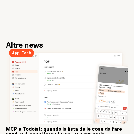
Altre news
App
,
Tech
MCP e Todoist: quando la lista delle cose da fare
smette di aspettare che sia tu a scriverla