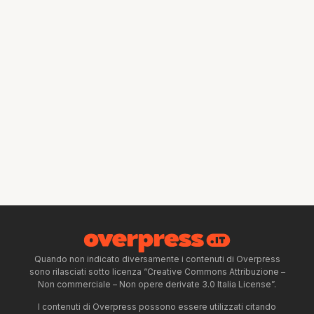
Quando non indicato diversamente i contenuti di Overpress
sono rilasciati sotto licenza “Creative Commons Attribuzione –
Non commerciale – Non opere derivate 3.0 Italia License”.
I contenuti di Overpress possono essere utilizzati citando