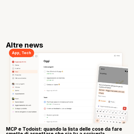
Altre news
App
,
Tech
MCP e Todoist: quando la lista delle cose da fare
smette di aspettare che sia tu a scriverla