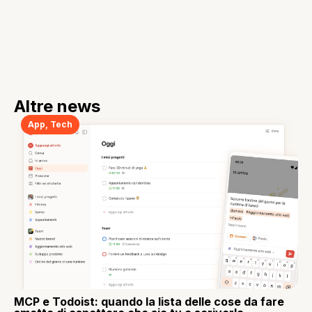
Altre news
App
,
Tech
MCP e Todoist: quando la lista delle cose da fare