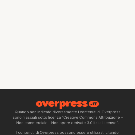
Quando non indicato diversamente i contenuti di Overpress
sono rilasciati sotto licenza “Creative Commons Attribuzione –
Non commerciale – Non opere derivate 3.0 Italia License”.
I contenuti di Overpress possono essere utilizzati citando