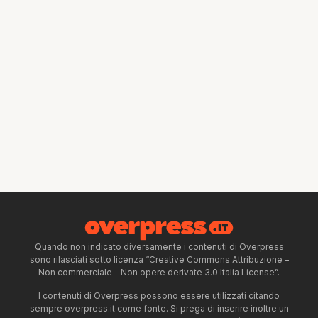
Quando non indicato diversamente i contenuti di Overpress
sono rilasciati sotto licenza “Creative Commons Attribuzione –
Non commerciale – Non opere derivate 3.0 Italia License”.
I contenuti di Overpress possono essere utilizzati citando
sempre overpress.it come fonte. Si prega di inserire inoltre un