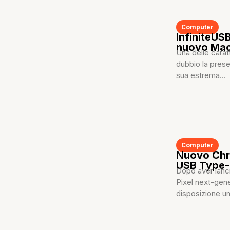
Computer
InfiniteUS
nuovo Ma
Una delle carat
dubbio la prese
sua estrema...
Computer
Nuovo Chr
USB Type
Dopo aver lanci
Pixel next-gen
disposizione un 