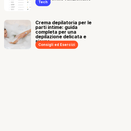
Tech
Crema depilatoria per le
parti intime: guida
completa per una
depilazione delicata e
sicura
Consigli ed Esercizi