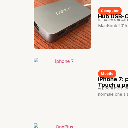
Computer
Hub USB-C 
È inutile cerca
MacBook 2015 
Mobile
iPhone 7: 
Touch a più
A pochi mesi d
normale che sia