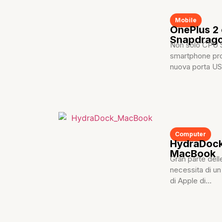
Mobile
OnePlus 2
Snapdrago
Non solo CPU S
smartphone prod
nuova porta US
Computer
HydraDock,
MacBook
Gran parte del
necessita di un
di Apple di...