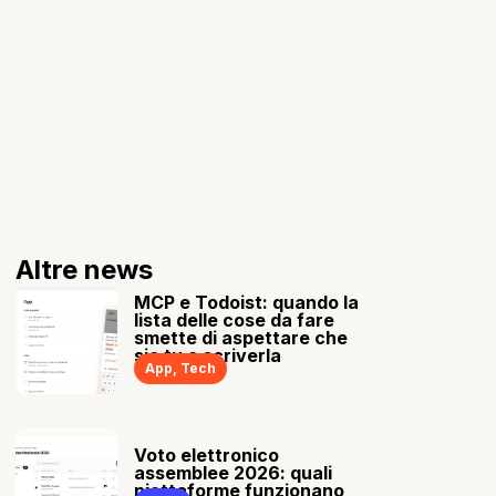
Altre news
MCP e Todoist: quando la
lista delle cose da fare
smette di aspettare che
sia tu a scriverla
App
,
Tech
Voto elettronico
assemblee 2026: quali
piattaforme funzionano