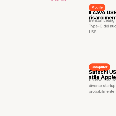
Mobile
Il cavo US
risarciment
Benson Leung, i
Type-C del nuo
USB...
Computer
Satechi US
stile Appl
Il nuovo MacBoo
diverse startup
probabilmente..