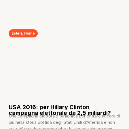
Esteri
,
Home
USA 2016: per Hillary Clinton
campagna elettorale da 2,5 miliardi?
Una campagna elettorale faraonica per entrare ancora di
più nella storia politica degli Stati Uniti d’America e non
solo. E’ quanto emergerebbe da alcune indiscrezioni...