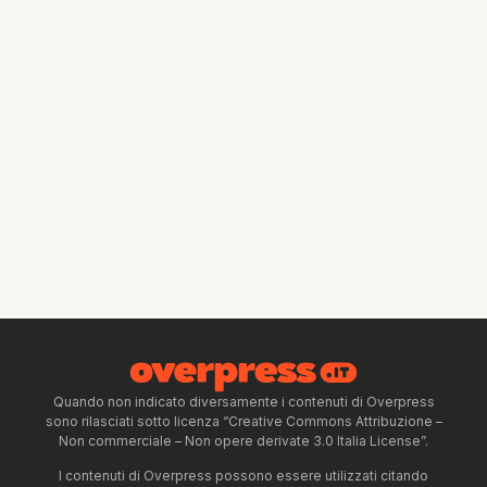
Quando non indicato diversamente i contenuti di Overpress
sono rilasciati sotto licenza “Creative Commons Attribuzione –
Non commerciale – Non opere derivate 3.0 Italia License”.
I contenuti di Overpress possono essere utilizzati citando