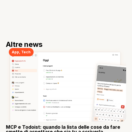
Altre news
App
,
Tech
MCP e Todoist: quando la lista delle cose da fare
smette di aspettare che sia tu a scriverla