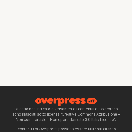
Quando non indicato diversamente i contenuti di Overpress
sono rilasciati sotto licenza “Creative Commons Attribuzione –
Non commerciale – Non opere derivate 3.0 Italia License”.
I contenuti di Overpress possono essere utilizzati citando