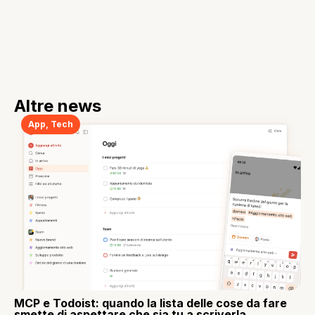
Altre news
App
,
Tech
MCP e Todoist: quando la lista delle cose da fare
smette di aspettare che sia tu a scriverla