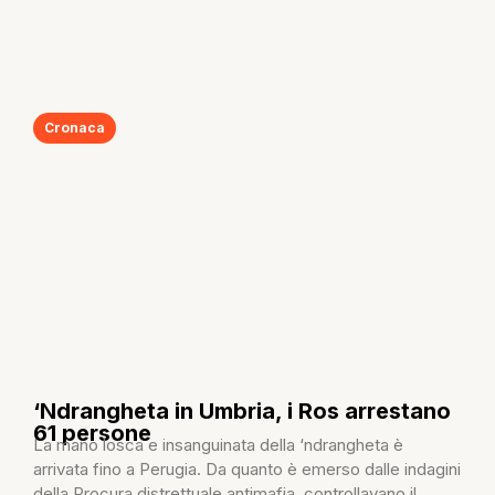
Cronaca
‘Ndrangheta in Umbria, i Ros arrestano
61 persone
La mano losca e insanguinata della ‘ndrangheta è
arrivata fino a Perugia. Da quanto è emerso dalle indagini
della Procura distrettuale antimafia, controllavano il