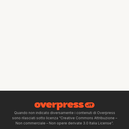
Quando non indicato diversamente i contenuti di Overpress
sono rilasciati sotto licenza “Creative Commons Attribuzione –
Non commerciale – Non opere derivate 3.0 Italia License”.