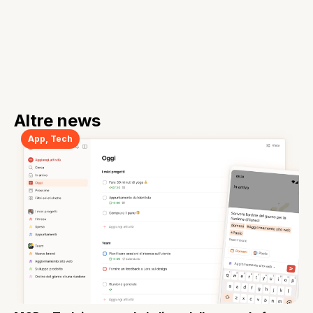
Altre news
App
,
Tech