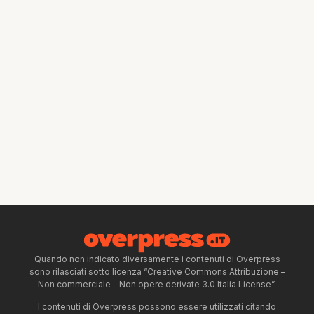
Quando non indicato diversamente i contenuti di Overpress
sono rilasciati sotto licenza “Creative Commons Attribuzione –
Non commerciale – Non opere derivate 3.0 Italia License”.
I contenuti di Overpress possono essere utilizzati citando