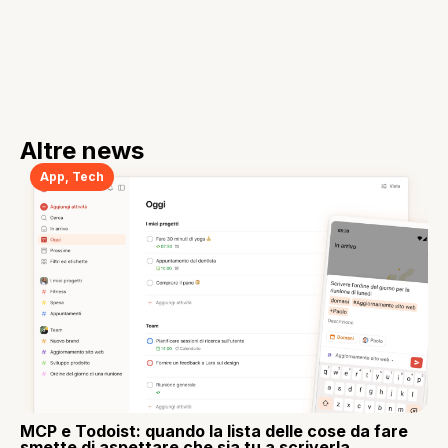
Altre news
App
,
Tech
MCP e Todoist: quando la lista delle cose da fare
smette di aspettare che sia tu a scriverla