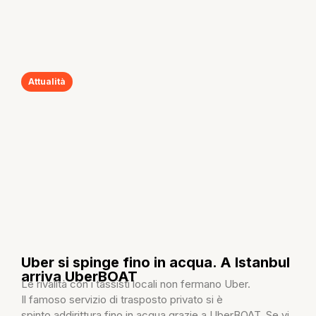
Attualità
Uber si spinge fino in acqua. A Istanbul
arriva UberBOAT
Le rivalità con i tassisti locali non fermano Uber.
Il famoso servizio di trasposto privato si è
spinto addirittura fino in acqua grazie a UberBOAT. Se vi