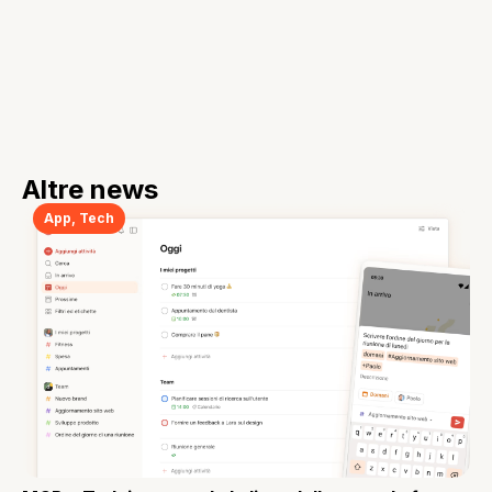
Altre news
App
,
Tech