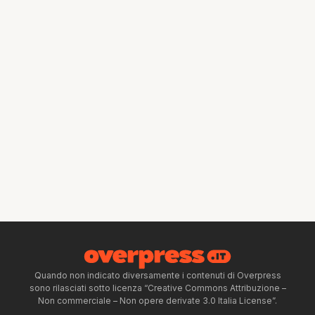
Quando non indicato diversamente i contenuti di Overpress
sono rilasciati sotto licenza “Creative Commons Attribuzione –
Non commerciale – Non opere derivate 3.0 Italia License”.