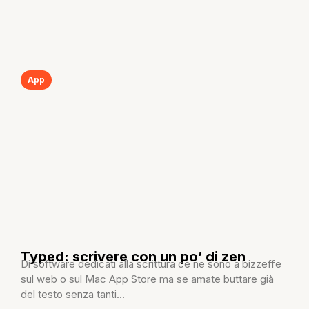
App
Typed: scrivere con un po’ di zen
Di software dedicati alla scrittura ce ne sono a bizzeffe
sul web o sul Mac App Store ma se amate buttare già
del testo senza tanti...