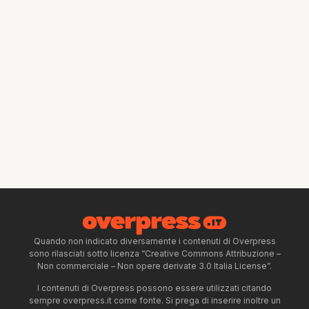
Quando non indicato diversamente i contenuti di Overpress
sono rilasciati sotto licenza “Creative Commons Attribuzione –
Non commerciale – Non opere derivate 3.0 Italia License”.
I contenuti di Overpress possono essere utilizzati citando
sempre overpress.it come fonte. Si prega di inserire inoltre un