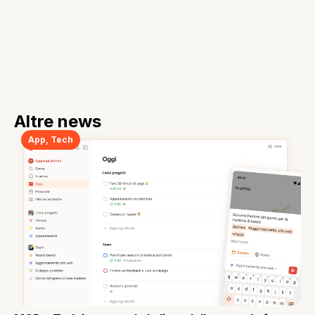
Altre news
App
,
Tech