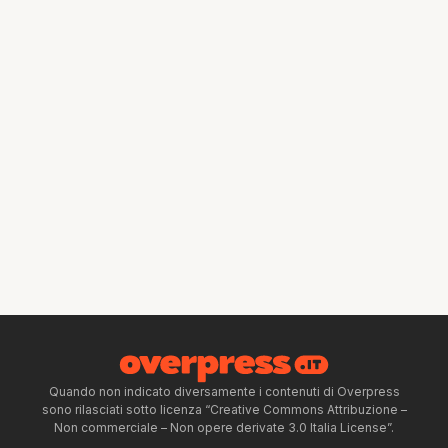
Quando non indicato diversamente i contenuti di Overpress
sono rilasciati sotto licenza “Creative Commons Attribuzione –
Non commerciale – Non opere derivate 3.0 Italia License”.