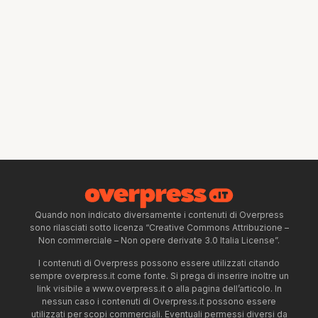
Quando non indicato diversamente i contenuti di Overpress
sono rilasciati sotto licenza “Creative Commons Attribuzione –
Non commerciale – Non opere derivate 3.0 Italia License”.
I contenuti di Overpress possono essere utilizzati citando
sempre overpress.it come fonte. Si prega di inserire inoltre un
link visibile a www.overpress.it o alla pagina dell’articolo. In
nessun caso i contenuti di Overpress.it possono essere
utilizzati per scopi commerciali. Eventuali permessi diversi da