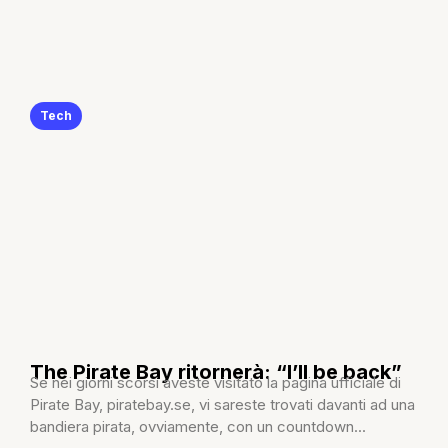
Tech
The Pirate Bay ritornerà: “I’ll be back”
Se nei giorni scorsi aveste visitato la pagina ufficiale di
Pirate Bay, piratebay.se, vi sareste trovati davanti ad una
bandiera pirata, ovviamente, con un countdown...