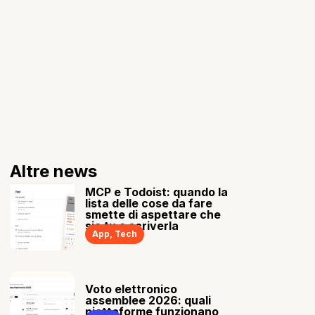
Altre news
MCP e Todoist: quando la
lista delle cose da fare
smette di aspettare che
sia tu a scriverla
App
,
Tech
Voto elettronico
assemblee 2026: quali
piattaforme funzionano