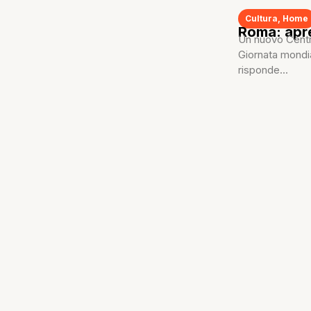
Cultura
,
Home
Roma: apre
Un nuovo Centro
Giornata mondial
risponde...