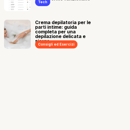
Tech
Crema depilatoria per le
parti intime: guida
completa per una
depilazione delicata e
sicura
Consigli ed Esercizi