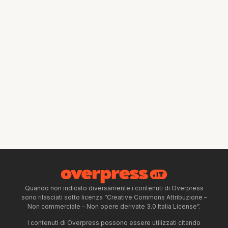
Quando non indicato diversamente i contenuti di Overpress
sono rilasciati sotto licenza “Creative Commons Attribuzione –
Non commerciale – Non opere derivate 3.0 Italia License”.
I contenuti di Overpress possono essere utilizzati citando