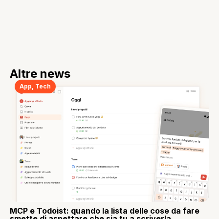
Altre news
App
,
Tech
MCP e Todoist: quando la lista delle cose da fare
smette di aspettare che sia tu a scriverla