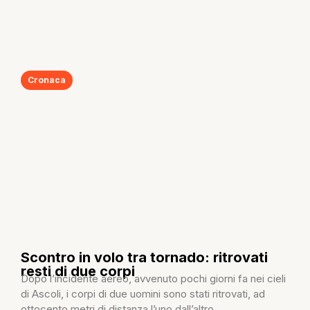
Cronaca
Scontro in volo tra tornado: ritrovati
resti di due corpi
Dopo l’incidente aereo, avvenuto pochi giorni fa nei cieli
di Ascoli, i corpi di due uomini sono stati ritrovati, ad
ottocento metri di distanza l’uno dall’altro,...