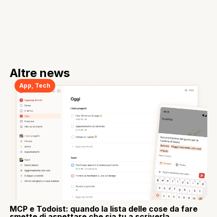
Altre news
App
,
Tech
MCP e Todoist: quando la lista delle cose da fare
smette di aspettare che sia tu a scriverla