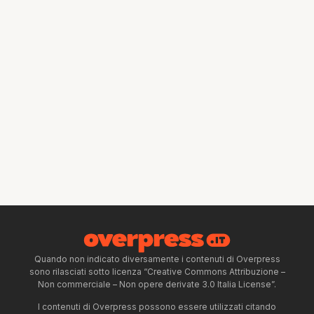
Quando non indicato diversamente i contenuti di Overpress
sono rilasciati sotto licenza “Creative Commons Attribuzione –
Non commerciale – Non opere derivate 3.0 Italia License”.
I contenuti di Overpress possono essere utilizzati citando