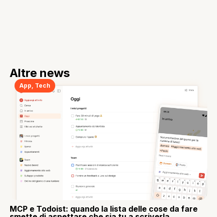
Altre news
App
,
Tech
MCP e Todoist: quando la lista delle cose da fare
smette di aspettare che sia tu a scriverla