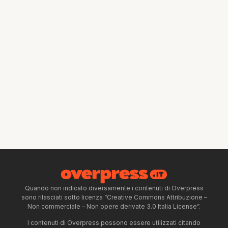
Quando non indicato diversamente i contenuti di Overpress
sono rilasciati sotto licenza “Creative Commons Attribuzione –
Non commerciale – Non opere derivate 3.0 Italia License”.
I contenuti di Overpress possono essere utilizzati citando