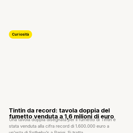
Curiosità
Tintin da record: tavola doppia del
fumetto venduta a 1,6 milioni di euro
Una tavola doppia disegnata per il fumetto di Tintin è
stata venduta alla cifra record di 1.600.000 euro a
un’asta di Sotheby’s a Parigi. Si tratta...