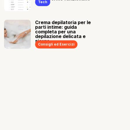
Tech
Crema depilatoria per le
parti intime: guida
completa per una
depilazione delicata e
sicura
Consigli ed Esercizi