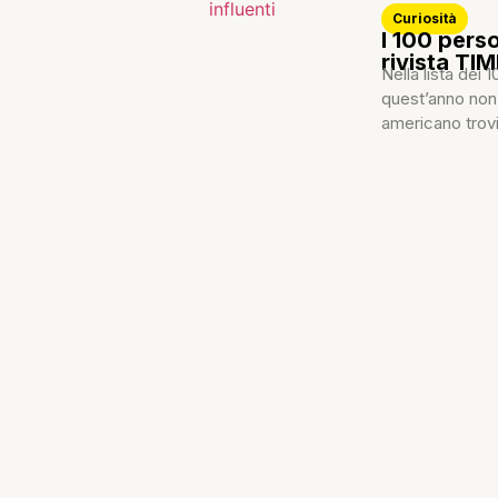
Curiosità
I 100 pers
rivista T
Nella lista dei
quest’anno non 
americano trovi