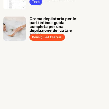
Tech
Crema depilatoria per le
parti intime: guida
completa per una
depilazione delicata e
sicura
Consigli ed Esercizi