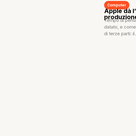
Computer
Apple dà l
produzion
Tempo di pensi
datato, e come
di terze parti: il.