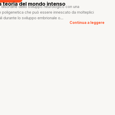
a teoria del mondo intenso
 disordine dello sviluppo neurologico con una
e poligenetica che può essere innescato da molteplici
li durante lo sviluppo embrionale o...
Continua a leggere