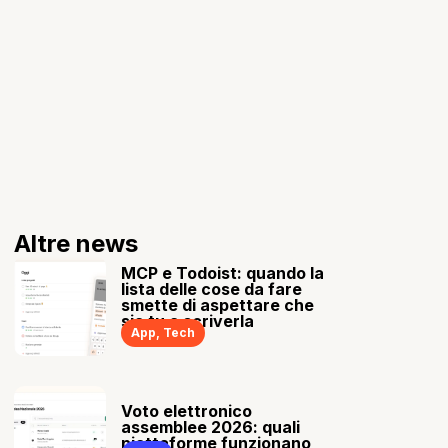
Altre news
MCP e Todoist: quando la
lista delle cose da fare
smette di aspettare che
sia tu a scriverla
App
,
Tech
Voto elettronico
assemblee 2026: quali
piattaforme funzionano