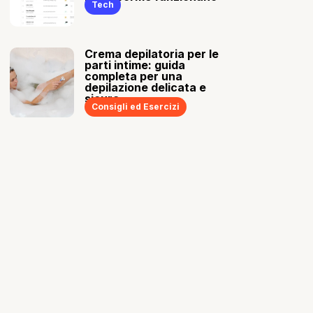
Tech
Crema depilatoria per le
parti intime: guida
completa per una
depilazione delicata e
sicura
Consigli ed Esercizi