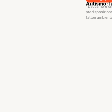
Autismo: l
L’autismo è un
predisposizion
fattori ambienta