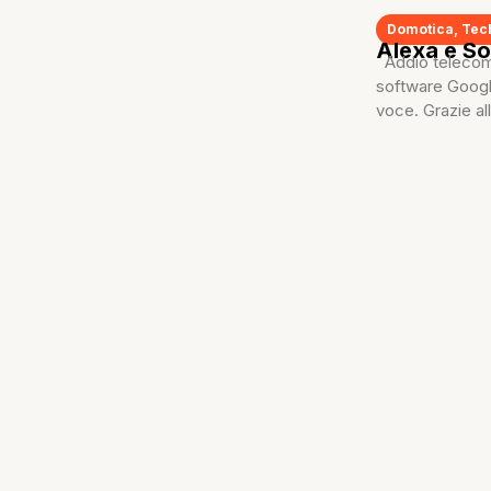
Domotica
,
Tec
Alexa e So
Addio telecoma
software Googl
voce. Grazie all