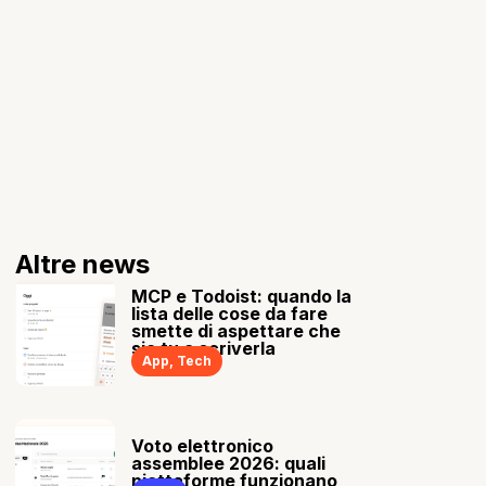
Altre news
MCP e Todoist: quando la
lista delle cose da fare
smette di aspettare che
sia tu a scriverla
App
,
Tech
Voto elettronico
assemblee 2026: quali
piattaforme funzionano