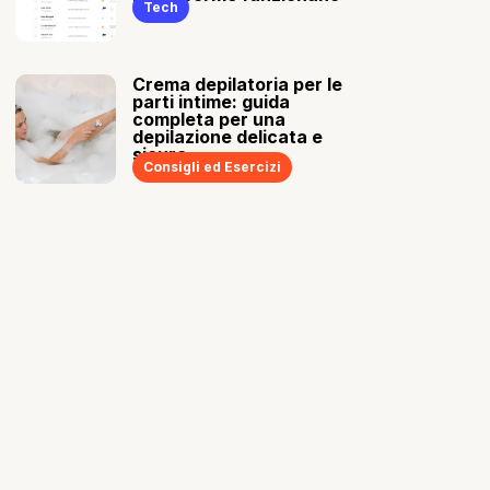
Tech
Crema depilatoria per le
parti intime: guida
completa per una
depilazione delicata e
sicura
Consigli ed Esercizi