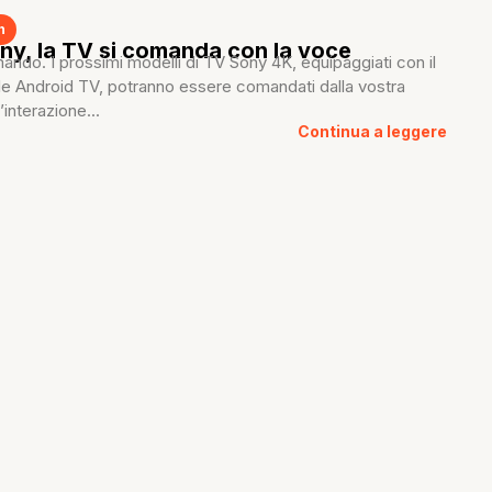
h
ny, la TV si comanda con la voce
ndo. I prossimi modelli di TV Sony 4K, equipaggiati con il
e Android TV, potranno essere comandati dalla vostra
’interazione...
Continua a leggere